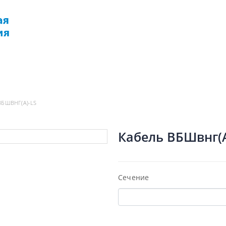
РМАЦИЯ
ДОСТАВКА
КОНТАКТЫ
ВБШВНГ(А)-LS
Кабель ВБШвнг(А
Сечение