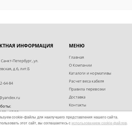
КТНАЯ ИНФОРМАЦИЯ
МЕНЮ
Главная
. Санкт-Петербург, ул.
О Компании
ская, д.6, лит.Б
Каталоги и нормативы
Расчет веса кабеля
2-64-84
Правила перевозки
Доставка
l@yandex.ru
Контакты
аботы:
9:00 - 17:00
Политика конфиденциальности
ьзуем cookie-файлы для наилучшего представления нашего сайта.
ользовать этот сайт, вы соглашаетесь с
использованием cookie-файлов
.