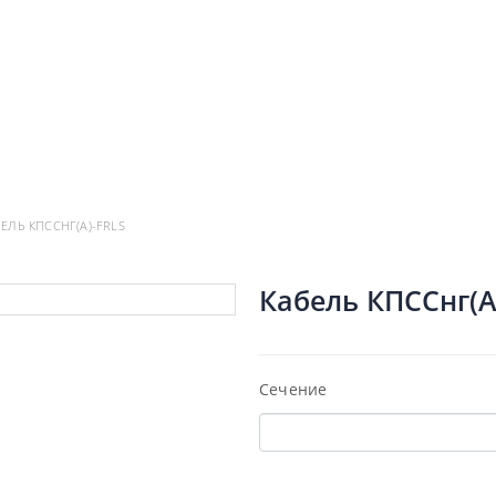
РМАЦИЯ
ДОСТАВКА
КОНТАКТЫ
ЕЛЬ КПССНГ(А)-FRLS
Кабель КПССнг(А
Сечение