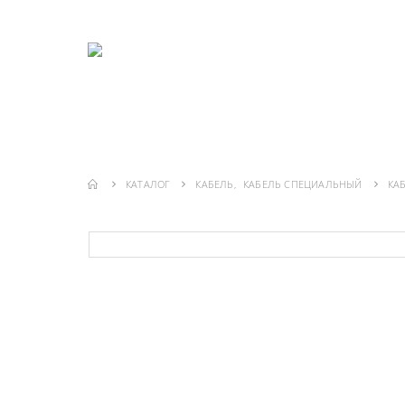
ГЛАВНАЯ
О КОМПАНИИ
ИНФО
КАТАЛОГ
КАБЕЛЬ
,
КАБЕЛЬ СПЕЦИАЛЬНЫЙ
КАБ