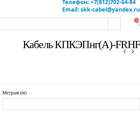
Телефон: +7(812)702-64-84
Email: skk-cabel@yandex.ru
Кабель КПКЭПнг(А)-FRHF
Метраж (м)