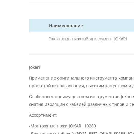
Наименование
Электромонтажный инструмент JOKARI
Jokari
Применение оригинального инструмента компании
простотой использования, высоким качеством и 
Особенным преимуществом инструментов Jokari я
снятия изоляции с кабелей различных типов и с
Ассортимент:
-Монтажные ножи JOKARI 10280
-Для круглых кабелей (NYM, ВВГ) JOKARI 30155; JO