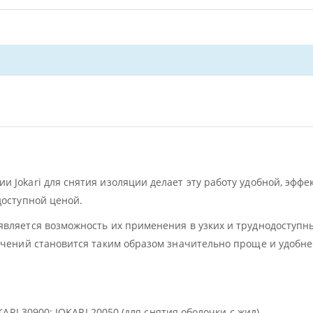
 Jokari для снятия изоляции делает эту работу удобной, эффе
доступной ценой.
вляется возможность их применения в узких и труднодоступн
ечений становится таким образом значительно проще и удобне
KARI 30900; JOKARI 20050 (для снятия оболочки с жил)